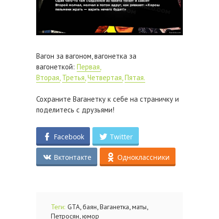
Вагон за вагоном, вагонетка за
вагонеткой:
Первая,
Вторая,
Третья,
Четвертая,
Пятая.
Сохраните Ваганетку к себе на страничку и
поделитесь с друзьями!
Facebook
Twitter
Вктонтакте
Одноклассники
,
,
,
,
Теги:
GTA
баян
Ваганетка
маты
,
Петросян
юмор