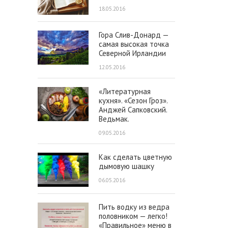
18.05.2016
Гора Слив-Донард —
самая высокая точка
Северной Ирландии
12.05.2016
«Литературная
кухня». «Сезон Гроз».
Анджей Сапковский.
Ведьмак.
09.05.2016
Как сделать цветную
дымовую шашку
06.05.2016
Пить водку из ведра
половником — легко!
«Правильное» меню в