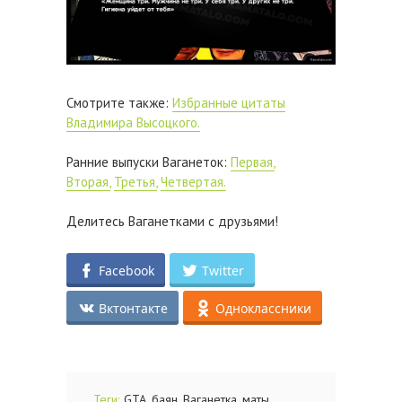
Смотрите также:
Избранные цитаты
Владимира Высоцкого.
Ранние выпуски Ваганеток:
Первая,
Вторая,
Третья,
Четвертая.
Делитесь Ваганетками с друзьями!
Facebook
Twitter
Вктонтакте
Одноклассники
,
,
,
,
Теги:
GTA
баян
Ваганетка
маты