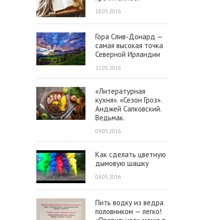
18.05.2016
Гора Слив-Донард —
самая высокая точка
Северной Ирландии
12.05.2016
«Литературная
кухня». «Сезон Гроз».
Анджей Сапковский.
Ведьмак.
09.05.2016
Как сделать цветную
дымовую шашку
06.05.2016
Пить водку из ведра
половником — легко!