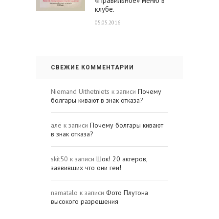
«Правильное» меню в
клубе.
05.05.2016
СВЕЖИЕ КОММЕНТАРИИ
Niemand Uithetniets
к записи
Почему
болгары кивают в знак отказа?
алё
к записи
Почему болгары кивают
в знак отказа?
skit50
к записи
Шок! 20 актеров,
заявивших что они геи!
namatalo
к записи
Фото Плутона
высокого разрешения