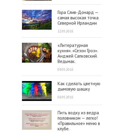
Гора Слив-Донард —
самая высокая точка
Северной Ирландии
12.05.2016
«Литературная
кухня». «Сезон Гроз».
Анджей Сапковский.
Ведьмак.
09.05.2016
Как сделать цветную
дымовую шашку
06.05.2016
Пить водку из ведра
половником — легко!
«Правильное» меню в
клубе.