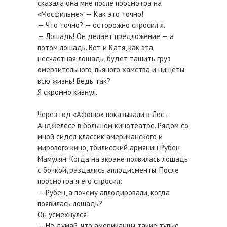
сказала она мне после просмотра на
«Мосфильме». — Как это точно!
— Что точно? — осторожно спросил я.
— Лошадь! Он делает предложение — а
потом лошадь. Вот и Катя, как эта
несчастная лошадь, будет тащить груз
омерзительного, пьяного хамства и нищеты
всю жизнь! Ведь так?
Я скромно кивнул.
Через год «Афоню» показывали в Лос-
Анджелесе в большом кинотеатре. Рядом со
мной сидел классик американского и
мирового кино, тбилисский армянин Рубен
Мамулян. Когда на экране появилась лошадь
с бочкой, раздались аплодисменты. После
просмотра я его спросил:
— Рубен, а почему аплодировали, когда
появилась лошадь?
Он усмехнулся:
— Не думай, что американцы такие тупые,