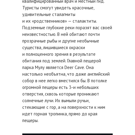
квалифицированный врач и местный гид.
Туристы смогут увидеть красочные,
удивительные сталагмиты
и их «родственников» — сталактиты.
Подземные глубокие реки поразят вас своей
неизвестностью. В ней обитают почти
прозрачные рыбы и другие необычные
существа, лишившиеся окраски
и полноценного зрения в результате
обитания под землей. Главной пещерой
парка Мулу является Deer Cave. Она
настолько необъятна, что даже английский
собор в нее легко вместился бы. В потолке
огромной пещеры есть 3-и небольших
отверстия, сквозь которые проникают
солнечные лучи. Их вымыли ручьи,
стекающие с гор, а на поверхности к ним
идет горная тропинка, прямо до края
пещеры.