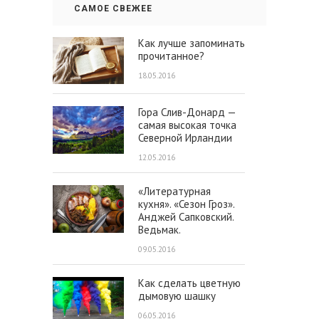
САМОЕ СВЕЖЕЕ
Как лучше запоминать
прочитанное?
18.05.2016
Гора Слив-Донард —
самая высокая точка
Северной Ирландии
12.05.2016
«Литературная
кухня». «Сезон Гроз».
Анджей Сапковский.
Ведьмак.
09.05.2016
Как сделать цветную
дымовую шашку
06.05.2016