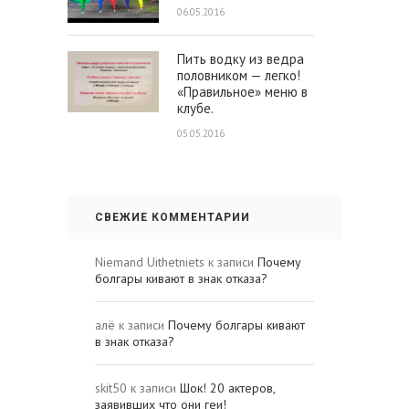
06.05.2016
Пить водку из ведра
половником — легко!
«Правильное» меню в
клубе.
05.05.2016
СВЕЖИЕ КОММЕНТАРИИ
Niemand Uithetniets
к записи
Почему
болгары кивают в знак отказа?
алё
к записи
Почему болгары кивают
в знак отказа?
skit50
к записи
Шок! 20 актеров,
заявивших что они геи!