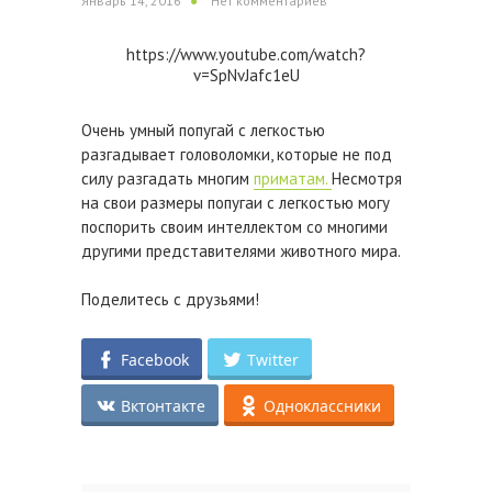
Январь 14, 2016
Нет комментариев
https://www.youtube.com/watch?
v=SpNvJafc1eU
Очень умный попугай с легкостью
разгадывает головоломки, которые не под
силу разгадать многим
приматам.
Несмотря
на свои размеры попугаи с легкостью могу
поспорить своим интеллектом со многими
другими представителями животного мира.
Поделитесь с друзьями!
Facebook
Twitter
Вктонтакте
Одноклассники